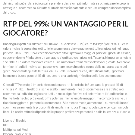
dei risultati può aiutare i giocatori a prendere decisioni più informate e a ottimizzare le proprie
strategie di scommessa. Si tratta di un elemento fondamentale per una comprensione completa
del gioco.
RTP DEL 99%: UN VANTAGGIO PER IL
GIOCATORE?
Uno degli aspetti più allettanti di Plinko è il suo elevato RTP (Return to Player) del 99%. Questo
valore indica la percentuale di tutte le scommesse che vengono restituite ai giocatori nel lungo
periodo. Un RTP del 99% è eccezionalmente alto rispetto alla maggior parte dei giochi da casinò,
suggerendo che Plinko offre un vantaggio significativo ai giocatori. Tuttavia, è importante notare
che l’RTP è un valore teorico calcolato su un numero estremamente elevato di giocate. Nel breve
termine, i risultati individuali possono variare notevolmente a causa della natura casuale del
gioco. Nonostante queste fluttuazioni, l’RTP del 99% indica che, statisticamente, i giocatori
hanno una buona possibilità di recuperare una parte significativa delle loro scommesse.
Oltre all’RTP elevato, è importante considerare altri fattori che influenzano le probabilità di
vincita a Plinko. Il livello di rischio scelto, il numero di linee di scommessa e la strategia di
scommessa individuale giocano tutti un ruolo significativo nel determinare il risultato finale.
Un livello di rischio più elevato offre potenzialmente vincite maggiori, ma comporta anche un
rischio maggiore di perdere la scommessa. Allo stesso modo, aumentare il numero di linee di
scommessa aumenta la probabilità di vincita, ma riduce l’importo potenziale per ogni singola
linea. La scelta ottimale dipende dalle proprie preferenze personali e dalla tolleranza al rischio.
Livello di Rischio
RTP
Moltiplicatori Medi
Probabilità di Vincita