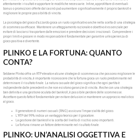
attentamente i risultati e apportare le modifiche necessarie. Infine, approfittare di eventuali
bonus o promozioni offerte dal casinò può aumentare significativamente il proprio bankroll e
migliorare le proprie possibilità di vincita.
La psicologia del gioco d’azzardo gioca un ruolo significativo anche nella scelta di una strategia
di scommessa efficace. Mantenere un atteggiamento razionale e obiettivo è essenziale per
evitare di lasciarsi trasportare dalle emozioni e prendere decisioni irrazionali. Comprendere i
propri limiti e giocare in modo responsabile è fondamentale per garantire un’esperienza di
gioco positiva e divertente.
PLINKO E LA FORTUNA: QUANTO
CONTA?
Sebbene Plinko offra un RTP elevato e alcune strategie di scommessa che possono migliorare le
probabilità di vincita, è importante riconoscere che la fortuna gioca un ruolo predominante nel
determinare il risultato finale. La natura casuale del gioco significa che ogni partita è
indipendente dalle precedenti e che non esistono garanzie di vincita. Anche con una strategia
ben definita e una gestione oculata del bankroll, è possibile perdere delle scommesse.
Accettare questo fatto è fondamentale per evitare delusioni e mantenere un approccio realistico
al gioco.
Il generatore di numeri casuali (RNG) assicura l’imparzialità del gioco.
L’RTP del 99% indica un vantaggio teorico per il giocatore.
La gestione del bankroll e la scelta del livello di rischio sono importanti.
La fortuna rimane un fattore determinante nel risultato finale.
PLINKO: UN’ANALISI OGGETTIVA E