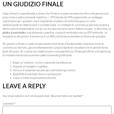
UN GIUDIZIO FINALE
Dopo un’analisi approfondita, è chiaro che Plinko è un gioco casuale che offre un’esperienza di
gioco unica e potenzialmente redditizia. L’RTP elevato del 99% rappresenta un vantaggio
significativo per i giocatori, ma è importante ricordare che la fortuna gioca un ruolo
predominante nel determinare il risultato finale. Le strategie di scommessa possono aiutare a
ottimizzare le probabilità di vincita, ma non possono eliminare il fattore casuale. In definitiva, se
plinko è una truffa
è una domanda superflua: il gioco è certificato e con un RTP molto alto. La
trasparenza del gioco e la presenza di un RNG certificato aumentano la fiducia dei giocatori.
Per giocare a Plinko in modo responsabile e divertente, è fondamentale impostare limiti di
scommessa realistici, gestire attentamente il proprio bankroll e accettare che le perdite fanno
parte del gioco. Se si gioca con moderazione e consapevolezza, Plinko può offrire un’esperienza
di intrattenimento emozionante e potenzialmente gratificante.
Scegli un livello di rischio in base alla tua tolleranza.
Imposta un budget e rispettalo.
Utilizza la modalità manuale per controllare ogni lancio.
Approfitta di eventuali bonus e promozioni.
Gioca in modo responsabile e divertiti.
LEAVE A REPLY
Your email address will not be published.
Required fields are marked
*
Comment
*