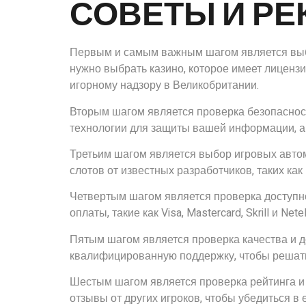
СОВЕТЫ И Р
Первым и самым важным шагом является выбор
нужно выбрать казино, которое имеет лиценз
игорному надзору в Великобритании.
Вторым шагом является проверка безопаснос
технологии для защиты вашей информации, а 
Третьим шагом является выбор игровых автом
слотов от известных разработчиков, таких как N
Четвертым шагом является проверка доступно
оплаты, такие как Visa, Mastercard, Skrill и Netel
Пятым шагом является проверка качества и д
квалифицированную поддержку, чтобы решат
Шестым шагом является проверка рейтинга и 
отзывы от других игроков, чтобы убедиться в 