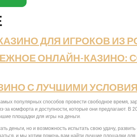
Е
КАЗИНО ДЛЯ ИГРОКОВ ИЗ 
ДЕЖНОЕ ОНЛАЙН-КАЗИНО: 
АЗИНО С ЛУЧШИМИ УСЛОВИ
самых популярных способов провести свободное время, заря
з-за комфорта и доступности, которые они предлагают. В 2
чшие площадки для игры на деньги.
ать деньги, но и возможность испытать свою удачу, развить
аться, и мы хотим помочь вам найти лучшие площадки для 