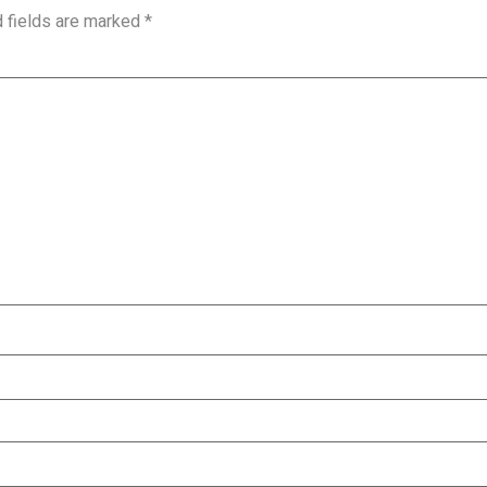
d fields are marked
*