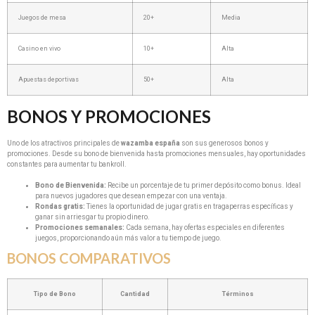
Juegos de mesa
20+
Media
Casino en vivo
10+
Alta
Apuestas deportivas
50+
Alta
BONOS Y PROMOCIONES
Uno de los atractivos principales de
wazamba españa
son sus generosos bonos y
promociones. Desde su bono de bienvenida hasta promociones mensuales, hay oportunidades
constantes para aumentar tu bankroll.
Bono de Bienvenida:
Recibe un porcentaje de tu primer depósito como bonus. Ideal
para nuevos jugadores que desean empezar con una ventaja.
Rondas gratis:
Tienes la oportunidad de jugar gratis en tragaperras específicas y
ganar sin arriesgar tu propio dinero.
Promociones semanales:
Cada semana, hay ofertas especiales en diferentes
juegos, proporcionando aún más valor a tu tiempo de juego.
BONOS COMPARATIVOS
Tipo de Bono
Cantidad
Términos