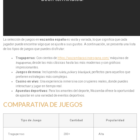
La selección de juegos en
wazamba españa
es vasta y variada, lo que significa que cada
jugador puede encontrar algo que se ajuste a sus gustos. A continuación, se presenta una lista
de los tipos de juegos que puedes disfrutar:
Tragaperras:
Con cientos de
https://wazambacasinoespana.com/
máquinas de
tragaperras
, desde las más clásicas hasta las más modernas y con gráficos
impresionantes.
Juegos de mesa:
Incluyendo
ruleta
,
póker
y
blackjack
, perfectos para aquellos que
prefieren estrategias más complejas.
Casino en vivo:
Una experiencia inmersiva con crupieres reales, donde puedes
interactuar y jugar en tiempo real.
Apuestas deportivas:
Para los amantes del deporte, Wazamba ofrece la oportunidad
de apostar en una variedad de eventos deportivos.
COMPARATIVA DE JUEGOS
Tipo de Juego
Cantidad
Popularidad
Tragaperras
200+
Alta