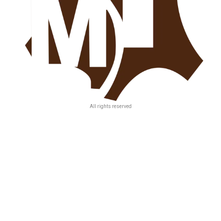
All rights reserved