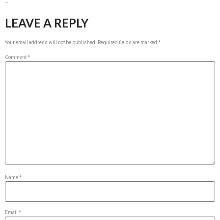
“`
LEAVE A REPLY
Your email address will not be published.
Required fields are marked
*
Comment
*
Name
*
Email
*