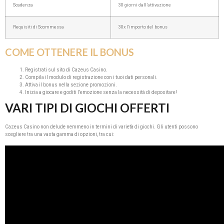
Scadenza
30 giorni dall’attivazione
Requisiti di Scommessa
30x l’importo del bonus
COME OTTENERE IL BONUS
Registrati sul sito di Cazeus Casino.
Compila il modulo di registrazione con i tuoi dati personali.
Attiva il bonus nella sezione promozioni.
Inizia a giocare e goditi l’emozione senza la necessità di depositare!
VARI TIPI DI GIOCHI OFFERTI
Cazeus Casino non delude nemmeno in termini di varietà di giochi. Gli utenti possono
scegliere tra una vasta gamma di opzioni, tra cui: