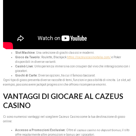
Slot Machine:
Una selezione di giochi classici e moderni.
Gioco da Tavolo:
Roulette, Blackjack
https://cazeuscasinoitalia.com/
e Poker
disponibili in diverse varianti.
Casinò Live:
Un’esperienza immersiva con croupier dal vivo che interagiscono con i
giocatori.
Giochi di Carte:
Diverse opzioni, tra cui il famoso baccarat.
Ogni tipo di gioco presenta diverse raccolte di temi, funzioni e possibilità di vincita. Le slot, ad
esempio, possono avere jackpot progressivi che offrono ricompense enormi.
VANTAGGI DI GIOCARE AL CAZEUS
CASINO
Ci sono numerosi vantaggi nel scegliere Cazeus Casino come la tua destinazione di gioco
online:
Accesso a Promozioni Esclusive:
Oltre al
cazeus casino no deposit bonus
, il sito
offre regolarmente altre promozioni e bonus per i giocatori.