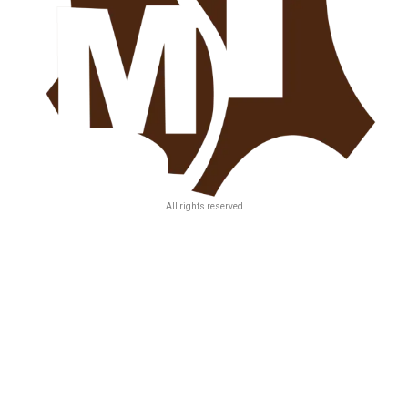
All rights reserved