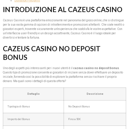
Domande Frequenti
INTRODUZIONE AL CAZEUS CASINO
Cazeus Casino è una piattaforma emozionante nel panorama del gioco online, che si distingue
per la sua vasta gamma di opzioni di intrattenimento e promozioni allettanti. Che siate neofiti o
giocatori esperti, troverete sicuramente un’esperienza che soddisfa le vostre aspettative. Con
un’interfaccia user-friendly e un design accattivante, Cazeus Casino è il luogo ideale per
divertirsi e tentare la fortuna.
CAZEUS CASINO NO DEPOSIT
BONUS
Uno degli aspetti più interessanti per i nuovi utenti è il
cazeus casino no deposit bonus
.
Questo tipo di promozione consente ai giocatori di iniziare senza dover effettuare un deposito
iniziale, fornendo così la possibilità di esplorare la piattaforma senza rischiare il proprio
denaro. Ma quali sono i dettagli di questa offerta?
Dettaglio
Descrizione
Tipologia di Bonus
No Deposit Bonus
Importo del Bonus
Fino a 50€