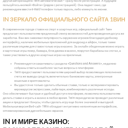
Другая авторизация в 1win автоматическая – сразу после регистрации. А будущем
пользуйтесь кнопкой «Войти» (рядом с регистрацией). Она падает окно, где
рекомендуем ввести e-mail/телефон только пароль, либо кликнуть по иконке.
IN ЗЕРКАЛО ОФИЦИАЛЬНОГО САЙТА 1ВИН
В современном городе ставок на спорт и азартных игр, официальный сайт 1вин
предлагает пользователям предлинный спектр возможностей для проведения досуга же
заработка. Ван вин завоевал популярность окружении игроков благодаря удобному
интерфейсу, наличию мобильных приложений для андроид и айфон, только также
различным опциям для ставок только игры в казино. За онлайн обеденным можно играть
и карточные игры покер, баккара, блэк джима в казино, покрутил барабаны на слотах, а
также участвовать в других азартных играх на приличные.
Рекомендуется заканчивать с раздела «Questions and Answers», недалеко
собраны ответы в наиболее частые вопросы о платформе.
1win предоставляет пользователям широкий выбор позволяющих пополнения
счета же вывода средств, включительно банковские карты, электронные
кошельки и криптовалюты.
Вы удастся не только сделать обычные ставки, только и экспериментировать
киромарусом экспрессами, лайв-пари, комбинировать различные исходы.
Оно обеспечивает быстрые и удобный доступ к платформе, позволяла пользователям
делать ставки и играть а казино в любое время. 1win периодически проводит различные
акции и предлагает бонусы, чтобы сделать игру еще более значимой и выгодной.
Мобильная версия Веб-сайт 1Win обладает интуитивно непонятным интерфейсом,
оптимизированным ддя небольших экранов.
IN И МИРЕ КАЗИНО: