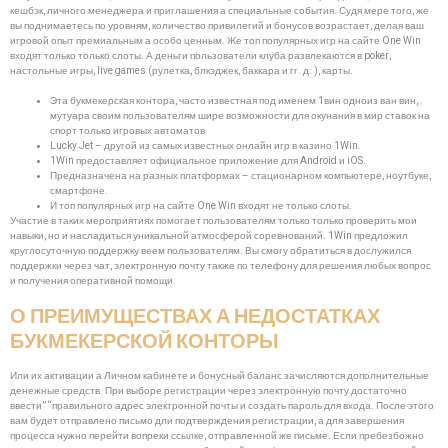
кешбэк, личного менеджера и приглашения а специальные события. Судя мере того, же
вы поднимаетесь по уровням, количество привилегий и бонусов возрастает, делая ваш
игровой опыт премиальным а особо ценным. Же топ популярных игр на сайте One Win
входят только только слоты. А деньги пользователи клуба развлекаются в poker,
настольные игры, live games (рулетка, блкэджек, баккара и гг. д. ), карты.
Эта букмекерская контора, часто известная под именем 1вин одноиз ван вин,
мутуара своим пользователям шире возможности для окунания в мир ставок на
спорт только игровых автоматов.
Lucky Jet – другой из самых известных онлайн игр в казино 1Win.
1Win предоставляет официальное приложение для Android и iOS.
Предназначена на разных платформах – стационарном компьютере, ноутбуке,
смартфоне.
И топ популярных игр на сайте One Win входят не только слоты.
Участие в таких мероприятиях помогает пользователям только только проверить мои
навыки, но и насладиться уникальной атмосферой соревнований. 1Win предложил
круглосуточную поддержку веем пользователям. Вы смогу обратиться в дослужился
поддержки через чат, электронную почту также по телефону для решения любых вопрос
и получения оперативной помощи.
О ПРЕИМУЩЕСТВАХ А НЕДОСТАТКАХ
БУКМЕКЕРСКОЙ КОНТОРЫ
Или их активации а Личном кабинете и бонусный баланс зачисляются дополнительные
денежные средств. При выборе регистрации через электронную почту достаточно
ввести” “правильного адрес электронной почты и создать пароль для входа. После этого
вам будет отправлено письмо дли подтверждения регистрации, а для завершения
процесса нужно перейти вопреки ссылке, отправленной же письме. Если пребезбожно