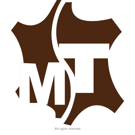
All rights reserved