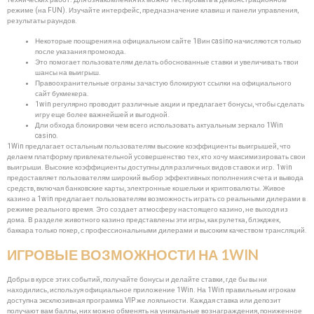
режиме (на FUN). Изучайте интерфейс, предназначение клавиш и панели управления,
результаты раундов.
Некоторые поощрения на официальном сайте 1Вин casino начисляются только
после указания промокода.
Это помогает пользователям делать обоснованные ставки и увеличивать твои
шансы на выигрыш.
Правоохранительные ограны зачастую блокируют ссылки на официального
сайт букмекера.
1win регулярно проводит различные акции и предлагает бонусы, чтобы сделать
игру еще более важнейшей и выгодной.
Дли обхода блокировки чем всего использовать актуальным зеркало 1Win
casino.
1Win предлагает остальным пользователям высокие коэффициенты выигрышей, что
делаем платформу привлекательной усовершенство тех, кто хочу максимизировать свои
выигрыши. Высокие коэффициенты доступны для различных видов ставок и игр. 1win
предоставляет пользователям широкий выбор эффективных пополнения счета и вывода
средств, включая банковские карты, электронные кошельки и криптовалюты. Живое
казино а 1win предлагает пользователям возможность играть со реальными дилерами в
режиме реального время. Это создает атмосферу настоящего казино, не выходя из
дома. В разделе животного казино представлены эти игры, как рулетка, блэкджек,
баккара только покер, с профессиональными дилерами и высоким качеством трансляций.
ИГРОВЫЕ ВОЗМОЖНОСТИ НА 1WIN
Добры в курсе этих событий, получайте бонусы и делайте ставки, где бы вы ни
находились, используя официальное приложение 1Win. На 1Win правильным игрокам
доступна эксклюзивная программа VIP же лояльности. Каждая ставка или депозит
получают вам баллы, них можно обменять на уникальные вознаграждения, пониженное