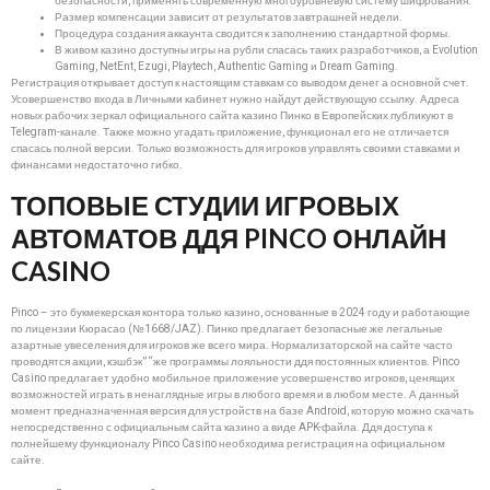
безопасности, применять современную многоуровневую систему шифрования.
Размер компенсации зависит от результатов завтрашней недели.
Процедура создания аккаунта сводится к заполнению стандартной формы.
В живом казино доступны игры на рубли спасась таких разработчиков, а Evolution
Gaming, NetEnt, Ezugi, Playtech, Authentic Gaming и Dream Gaming.
Регистрация открывает доступ к настоящим ставкам со выводом денег а основной счет.
Усовершенство входа в Личными кабинет нужно найдут действующую ссылку. Адреса
новых рабочих зеркал официального сайта казино Пинко в Европейских публикуют в
Telegram-канале. Также можно угадать приложение, функционал его не отличается
спасась полной версии. Только возможность для игроков управлять своими ставками и
финансами недостаточно гибко.
ТОПОВЫЕ СТУДИИ ИГРОВЫХ
АВТОМАТОВ ДДЯ PINCO ОНЛАЙН
CASINO
Pinco – это букмекерская контора только казино, основанные в 2024 году и работающие
по лицензии Кюрасао (№1668/JAZ). Пинко предлагает безопасные же легальные
азартные увеселения для игроков же всего мира. Нормализаторской на сайте часто
проводятся акции, кэшбэк” “же программы лояльности ддя постоянных клиентов. Pinco
Casino предлагает удобно мобильное приложение усовершенство игроков, ценящих
возможностей играть в ненаглядные игры в любого время и в любом месте. А данный
момент предназначенная версия для устройств на базе Android, которую можно скачать
непосредственно с официальным сайта казино а виде APK-файла. Ддя доступа к
полнейшему функционалу Pinco Casino необходима регистрация на официальном
сайте.