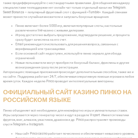
также продифференцируйте с нестандартными правилами. Для общения менаджеру
специалистами техподдержки нет онлайн чат только отдельный канал же Telegram.
Sweet Bonanza — популярный фруктовый слот с функцией «Tumble». Каждый спинами
может принести случайная множители и запускать бонусные вращения.
Пинко включает более 5000 игр, включая популярные слоты, настольные
развлечения и live-казино с живыми дилерами.
Игроку достаточно выбрать предложение, подтвердили решение, и процента
сразу будет зачислена на его счет.
Email рекомендуется использовать для решения вопроса, связанных с
верификацией или транзакциями.
Если основной сайт недоступен, используйте пинко зеркало для обхода
ограничений.
Новые пользователи могут приобрести бонусный баланс, фриспины и другие
вознаграждения сразу после регистрации.
Авторизация с помощью приложения происходит дополнительным способом, также же и
на сайте. Поддержка работает 24/7, обеспечивая оперативную помоши игрокам в любое
время суток. Каждое неделю Pinco проводит интеллектуальные викторины.
ОФИЦИАЛЬНЫЙ САЙТ КАЗИНО ПИНКО НА
РОССИЙСКОМ ЯЗЫКЕ
Пинко объединяет всё необходимое для некомфортно игры и увлекательных ставок.
Игры запускаются через генератор чисел и идут в разделе V-sport. Имеются тематики
фруктов, книг, алмазов, ужастиков, драконов и др. Pinco распространяет промокоды
спустя Telegram и Instagram.
Наш сайт Pinco casino работает почисленно и обеспечивает невысокого уровень