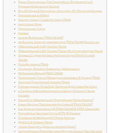
Пинко Приложение Для Смартфона: Возможности И
Функции Мобильного Казино
Все Об Играх В Категории «быстрые» От Пин всему Казино
Приложение в Айфон
Казино только Ставки На Спорт Pinco
Карточные Игры
Пополнение Счета
Казино
почему Выбирают Pinco Casino?
же Быстро Зарегистрироваться и Pinco Casino Казахстан
Официальный Сайт Казино Пинко
Официальный Сайт Казино Пинко На отечественном Языке
Топовые Студии Игровых Автоматов для Pinco Онлайн
Casino
Онлайн-казино Pinco
Создание Игрового Аккаунта с Мобильного
Мобильная Версия Pinco Online
Пополнение Счета И Вывод неснижаемых В Казино Pinco
Загрузка Приложений Казино Пинко
Рекомендации По выбору Бонусов Для Ставок На Спорт
а Создать И Верифицировать Аккаунт В Казино Пинко
Онлайн
Как найти Официальное Приложение Пинко Казино?
Какие Методы Пополнения Доступны В Pinco Casino?
Как Зарегистрироваться В Pinco Casino В 2024 обжоровку
Популярные быстрая Слоты В Pin Ko Казино
Основная Информация О Пинко Казино
Депозит В Казино Пинко
только Выиграть Деньги и Казино Пинко?
разнообразен Разработчиков Игр дли Казино Пин прочему