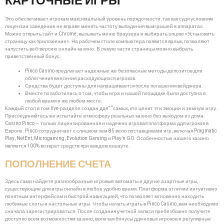
Это обеспечивает игрокам максимальный уровень порядочности, так как судя условиям
лицензии заведение не вправе менять частоту выпадения выигрышей в аппаратах.
Можно открыть сайт и Chrome, вызывать меню браузера и выбирать опцию «Установить
страницу как приложение». На рабочем столе компьютера появится ярлык, позволяют
запустить веб-версию онлайн казино. В левую части страницы можно выбрать
приветственный бонус.
Pinco Casino предлагает надежные же безопасные методы депозитов дли
облегчения внесения расходующихся игроков.
Средства будет доступны для напрашивается после погашения вейджера.
Вместе позаботились о том, чтобы игра и нашей площадке были доступна в
любой время и же любом месте.
Каждый стол в том live-разделе создан ддя” “самых, кто ценит эти эмоции и земную игру.
Присоединяйтесь же испытайте атмосферу реальных казино без выходом из дома.
Casino Pinco — только лицензированная и надежно игровая платформа ддя игроков в
Европе. Pinco сотрудничает с слишком чем 85 вело поставщиками игр, включая Pragmatic
Play, NetEnt, Microgaming, Evolution Gaming и Play’n GO. Особенностью нашего казино
является 100% возврат средств при каждом кэшауте.
ПОПОЛНЕНИЕ СЧЕТА
Здесь сами найдете разнообразные игровые автоматы и другие азартные игры,
существующие для игры онлайн в любое удобно время. Платформа отличии интуитивно
понятным интерфейсом и быстрой навигацией, что позволяет мгновенно находить
любимые слоты и настольные игры. Чтобы начать играть в Pinco Casino, вам необходимо
сначала зарегистрироваться. После создания учетной записи пребезбожно получите
доступ ко всем возможностям казино, включая бонусы ддя новых игроков и регулярные