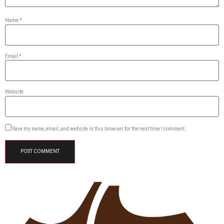
Name
*
Email
*
Website
Save my name, email, and website in this browser for the next time I comment.