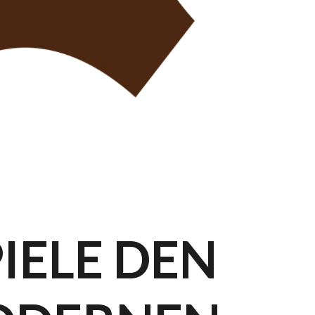
IELE DEN