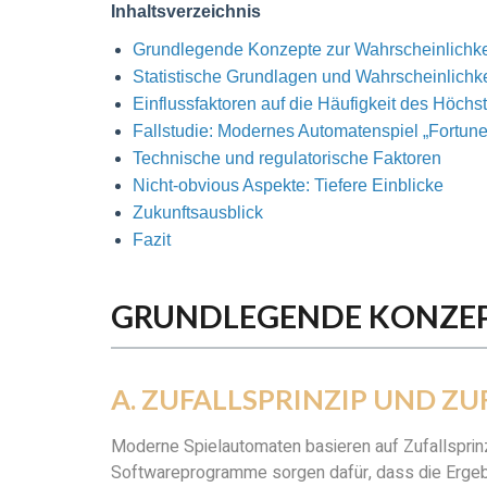
Inhaltsverzeichnis
Grundlegende Konzepte zur Wahrscheinlichke
Statistische Grundlagen und Wahrscheinlichk
Einflussfaktoren auf die Häufigkeit des Höch
Fallstudie: Modernes Automatenspiel „Fortune
Technische und regulatorische Faktoren
Nicht-obvious Aspekte: Tiefere Einblicke
Zukunftsausblick
Fazit
GRUNDLEGENDE KONZEPT
A. ZUFALLSPRINZIP UND Z
Moderne Spielautomaten basieren auf Zufallsprin
Softwareprogramme sorgen dafür, dass die Ergebn