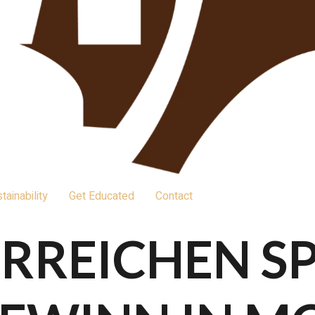
tainability
Get Educated
Contact
ERREICHEN SP