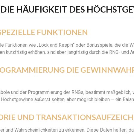
 DIE HÄUFIGKEIT DES HÖCHSTG
SPEZIELLE FUNKTIONEN
le Funktionen wie „Lock and Respin“ oder Bonusspiele, die die W
 kurzfristig erhöhen, sind aber langfristig durch die RNG- und Au
 PROGRAMMIERUNG DIE GEWINNWAH
mbole und der Programmierung der RNGs, bestimmt maßgeblich, 
s Höchstgewinne äußerst selten, aber möglich bleiben – ein Bal
ISTORIE UND TRANSAKTIONSAUFZEIC
ter und Wahrscheinlichkeiten zu erkennen. Diese Daten helfen, da