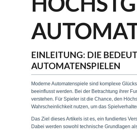
HÖCHSTG
AUTOMAT
EINLEITUNG: DIE BEDE
AUTOMATENSPIELEN
Moderne Automatenspiele sind komplexe Glückss
beeinflusst werden. Bei der Betrachtung ihrer Fun
verstehen. Für Spieler ist die Chance, den Höchst
Wahrscheinlichkeit nutzen, um das Spielverhalte
Das Ziel dieses Artikels ist es, ein fundiertes 
Dabei werden sowohl technische Grundlagen als