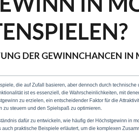
EWINN IN M
ENSPIELEN?
UTUNG DER GEWINNCHANCEN IN
piele, die auf Zufall basieren, aber dennoch durch technisch
ktionalität ist es essenziell, die Wahrscheinlichkeiten, mit de
gewinn zu erzielen, ein entscheidender Faktor für die Attraktiv
n zu steuern und den Spielspaß zu optimieren.
Verständnis dafür zu entwickeln, wie häufig der Höchstgewinn in
 auch praktische Beispiele erläutert, um die komplexen Zusa