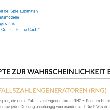
it bei Spielautomaten
eitsmodelle
stgewinns
 Coins – Hit the Cash!“
E ZUR WAHRSCHEINLICHKEIT B
UFALLSZAHLENGENERATOREN (RNG)
zipien, die durch Zufallszahlengeneratoren (RNG – Random Numbe
isse jeder Drehung unabhängig voneinander sind. Die RNGs erfü