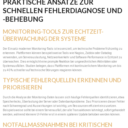
PRAKTISCHE ANSÄTZE ZUR
SCHNELLEN FEHLERDIAGNOSE UND
-BEHEBUNG
MONITORING-TOOLS ZUR ECHTZEIT-
ÜBERWACHUNG DER SYSTEME
Der Einsatz moderner Monitoring-Tools ist essenziell, um technische Probleme frühzeitig zu
erkennen. Plattformen können beispielsweise Tools wie Nagios, Zabbix oder Datadog
verwenden, um Serverauslastung, Netzwerkverkehr und Software-Performance in Echtzeit zu
überwachen. Dies ermöglicht eine prompte Reaktion bei ungewöhnlichen Aktivitäten oder
Systemausfällen. Studien belegen, dass Plattformen mit kontinuierlichem Monitoring um bis
zu 40 % schneller auf technische Störungen reagieren können.
TYPISCHE FEHLERQUELLEN ERKENNEN UND
PRIORISIEREN
Durch die Analyse der Monitoring-Daten lassen sich häufige Fehlerquellen identifizieren, etwa
Speicherlecks, Überlastung der Server oder Datenbankprobleme. Das Priorisieren dieser Fehler
nach Schweregrad und Auswirkungen ist wichtig, um Ressourcen effizient einzusetzen.
Beispielsweise sollte bei einem Serverausfall, der alle Transaktionen lahmlegt, sofort gehandelt
werden, während kleinere UI-Fehler erst in einem späteren Update behoben werden können.
NOTFALLMASSNAHMEN BEI KRITISCHEN S