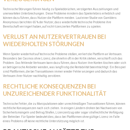
Technische Störungen führen häufig zu Spielabbrüchen, verzögerten Auszahlungen und
unerwarteten Unterbrechungen. Diese Probleme mindern das Spielerlebnis erheblich und
können dazu führen, dass Nutzer die Plattform meiden. Laut einer Studie von Gamblers
Anonymous berichten 65 % der Nutzer, dass wiederholte technische Probleme ihre
Bereitschaft verringert haben, auf nicht-lizenzierten Plattformen zu spielen.
VERLUST AN NUTZERVERTRAUEN BEI
WIEDERHOLTEN STÖRUNGEN
Wenn Spieler wiederholt auf technische Probleme stoßen, verliert die Plattform an Vertrauen.
Besonders bei Casinos ohne Lizenz, die ohnehin oft in der Kritik stehen, verschärft sich das
Problem. Das fehlende Vertrauen kann dazu führen, dass Nutzer ihre Konten löschen oder sich
an betrügerische Anbieter wenden, was langfristig die Rentabilität beeinträchtigt. Ein Beispiel
sind Plattformen, die bei Transaktionen immer wieder Fehler anzeigen und dadurch das
Vertrauen ihrer Nutzer nachhaltig zerstören.
RECHTLICHE KONSEQUENZEN BEI
UNZUREICHENDER FUNKTIONALITÄT
Technische Fehler, die zu Manipulationen oder unrechtmäßigen Transaktionen führen, können
rechtliche Konsequenzen nach sich ziehen. In einigen Ländern drohen bei Nachweisen von
Sicherheitsmängeln und Betrug Strafen, Lizenzentzug oder sogar strafrechtliche Verfolgung
der Betreiber. Für Spieler bedeutet dies, dass bei Plattformen ohne gültige Lizenz im Falle
eines Problems oft keine rechtliche Unterstützung möglich ist.