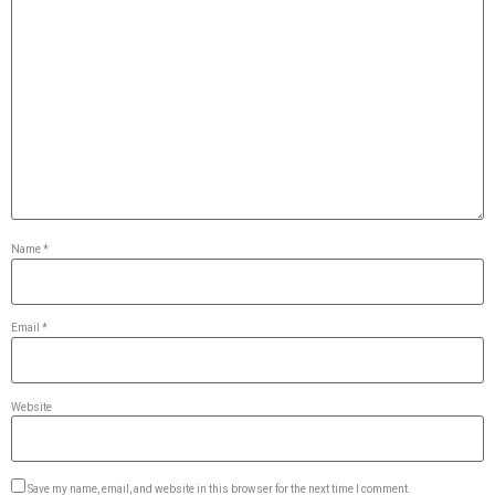
Name
*
Email
*
Website
Save my name, email, and website in this browser for the next time I comment.