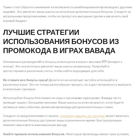
Также стоит обратить внимание на возможность комбинирования промокодов с другими
акциями. Это увеличит ваши шансы на получение дополнительных бонусов. Следите за
актуальными предложениями, чтобы не пропустить выгодные сделки и увеличить свой
игровой бюджет.
ЛУЧШИЕ СТРАТЕГИИ
ИСПОЛЬЗОВАНИЯ БОНУСОВ ИЗ
ПРОМОКОДА В ИГРАХ ВАВАДА
Оптимально распределяйте бонусы, используя их в играх с высоким RTP (возврат к
игроку). Это значительно увеличит ваши шансы на выигрыш. Попробуйте
протестировать различные слоты, чтобы найти подходящие для себя.
Не ставьте все бонусы сразу!
Делите их на несколько частей и используйте в
различных играх. Это не только разнообразит процесс, но и даст возможность выиграть
в нескольких турнирах.
Используйте бонусы для ставок на игры с призовыми турнирами.
Вавада часто
проводит акции с большими призами. Ваши шансы на успех возрастут, если будете
активны в таких событиях, применяя промокоды для дополнительных ставок.
Следите за предложениями от казино.
промокод. вавада. на. сегодня.
может включать
дополнительные бонусы, доступные лишь ограниченное время. Быстрая реакция
поможет вам извлечь максимальную выгоду.
Знайте правила использования бонусов.
Некоторые промокоды имеют свои условия,