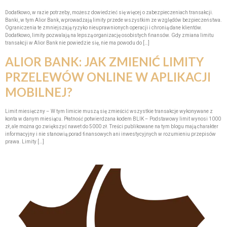
Dodatkowo, w razie potrzeby, możesz dowiedzieć się więcej o zabezpieczeniach transakcji.
Banki, w tym Alior Bank, wprowadzają limity przede wszystkim ze względów bezpieczeństwa.
Ograniczenia te zmniejszają ryzyko nieuprawnionych operacji i chronią dane klientów.
Dodatkowo, limity pozwalają na lepszą organizację osobistych finansów. Gdy zmiana limitu
transakcji w Alior Bank nie powiedzie się, nie ma powodu do […]
ALIOR BANK: JAK ZMIENIĆ LIMITY
PRZELEWÓW ONLINE W APLIKACJI
MOBILNEJ?
Limit miesięczny – W tym limicie muszą się zmieścić wszystkie transakcje wykonywane z
konta w danym miesiącu. Płatność potwierdzana kodem BLIK – Podstawowy limit wynosi 1000
zł, ale można go zwiększyć nawet do 5000 zł. Treści publikowane na tym blogu mają charakter
informacyjny i nie stanowią porad finansowych ani inwestycyjnych w rozumieniu przepisów
prawa. Limity […]