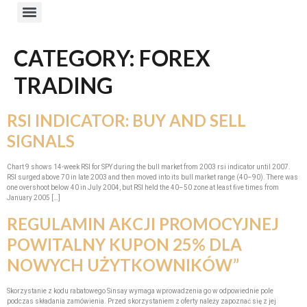
CATEGORY:
FOREX
TRADING
RSI INDICATOR: BUY AND SELL
SIGNALS
Chart 9 shows 14-week RSI for SPY during the bull market from 2003 rsi indicator until 2007.
RSI surged above 70 in late 2003 and then moved into its bull market range (40–90). There was
one overshoot below 40 in July 2004, but RSI held the 40–50 zone at least five times from
January 2005 […]
REGULAMIN AKCJI PROMOCYJNEJ
POWITALNY KUPON 25% DLA
NOWYCH UŻYTKOWNIKÓW”
Skorzystanie z kodu rabatowego Sinsay wymaga wprowadzenia go w odpowiednie pole
podczas składania zamówienia. Przed skorzystaniem z oferty należy zapoznać się z jej