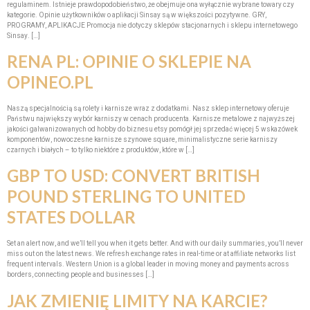
regulaminem. Istnieje prawdopodobieństwo, że obejmuje ona wyłącznie wybrane towary czy
kategorie. Opinie użytkowników o aplikacji Sinsay są w większości pozytywne. GRY,
PROGRAMY, APLIKACJE Promocja nie dotyczy sklepów stacjonarnych i sklepu internetowego
Sinsay. […]
RENA PL: OPINIE O SKLEPIE NA
OPINEO.PL
Naszą specjalnością są rolety i karnisze wraz z dodatkami. Nasz sklep internetowy oferuje
Państwu największy wybór karniszy w cenach producenta. Karnisze metalowe z najwyższej
jakości galwanizowanych od hobby do biznesu etsy pomógł jej sprzedać więcej 5 wskazówek
komponentów, nowoczesne karnisze szynowe square, minimalistyczne serie karniszy
czarnych i białych – to tylko niektóre z produktów, które w […]
GBP TO USD: CONVERT BRITISH
POUND STERLING TO UNITED
STATES DOLLAR
Set an alert now, and we’ll tell you when it gets better. And with our daily summaries, you’ll never
miss out on the latest news. We refresh exchange rates in real-time or at affiliate networks list
frequent intervals. Western Union is a global leader in moving money and payments across
borders, connecting people and businesses […]
JAK ZMIENIĘ LIMITY NA KARCIE?