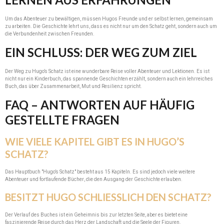
Um das Abenteuer zu bewältigen, müssen Hugos Freunde und er selbst lernen, gemeinsam
zu arbeiten. Die Geschichte lehrt uns, dass es nicht nur um den Schatz geht, sondern auch um
die Verbundenheit zwischen Freunden.
EIN SCHLUSS: DER WEG ZUM ZIEL
Der Weg zu Hugo’s Schatz ist eine wunderbare Reise voller Abenteuer und Lektionen. Es ist
nicht nur ein Kinderbuch, das spannende Geschichten erzählt, sondern auch ein lehrreiches
Buch, das über Zusammenarbeit, Mut und Resilienz spricht.
FAQ – ANTWORTEN AUF HÄUFIG
GESTELLTE FRAGEN
WIE VIELE KAPITEL GIBT ES IN HUGO’S
SCHATZ?
Das Hauptbuch "Hugo’s Schatz" besteht aus 15 Kapiteln. Es sind jedoch viele weitere
Abenteuer und fortlaufende Bücher, die den Ausgang der Geschichte erlauben.
BESITZT HUGO SCHLIESSLICH DEN SCHATZ?
Der Verlauf des Buches ist ein Geheimnis bis zur letzten Seite, aber es bietet eine
faszinierende Reise durch das Herz der Landschaft und die Seele der Figuren.