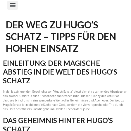
DER WEG ZU HUGO’S
SCHATZ – TIPPS FÜR DEN
HOHEN EINSATZ
EINLEITUNG: DER MAGISCHE
ABSTIEG IN DIE WELT DES HUGO’S
SCHATZ
In der faszinierenden Geschichte von "Hugo’s Schatz" bietet sich ein spannendes Abenteuer an,
das sowohl Kinder als auch Erwachsene ansprechen kann. Dieser Buchzyklus von Brian
Jacques bringt uns in eine wunderbare Welt voller Geheimnisse und Abenteuer. Der Weg zu
Hugo’s Schatz ist nicht nur die Suche nach Gold, sondern ein vielversprechender Trip durch
das Herz des Winters und die geheimnisvollen Ebenen der Fjorde.
DAS GEHEIMNIS HINTER HUGO’S
SCHATZ