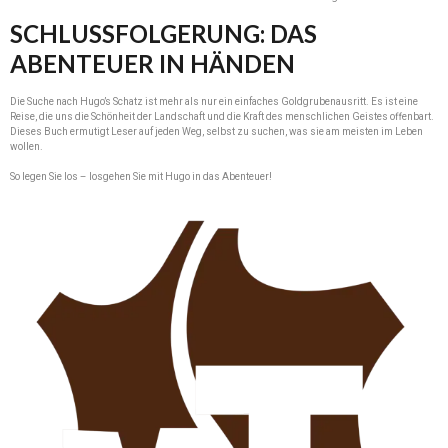
SCHLUSSFOLGERUNG: DAS
ABENTEUER IN HÄNDEN
Die Suche nach Hugo’s Schatz ist mehr als nur ein einfaches Goldgrubenausritt. Es ist eine
Reise, die uns die Schönheit der Landschaft und die Kraft des menschlichen Geistes offenbart.
Dieses Buch ermutigt Leser auf jeden Weg, selbst zu suchen, was sie am meisten im Leben
wollen.
So legen Sie los – losgehen Sie mit Hugo in das Abenteuer!