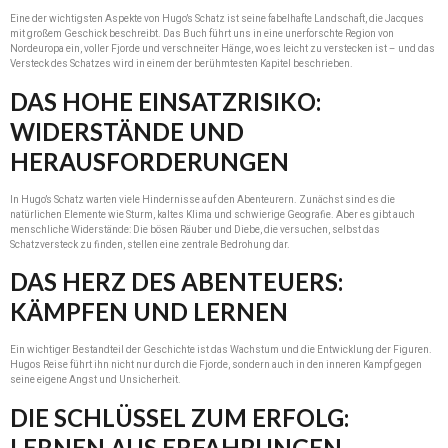
Eine der wichtigsten Aspekte von Hugo’s Schatz ist seine fabelhafte Landschaft, die Jacques
mit großem Geschick beschreibt. Das Buch führt uns in eine unerforschte Region von
Nordeuropa ein, voller Fjorde und verschneiter Hänge, wo es leicht zu verstecken ist – und das
Versteck des Schatzes wird in einem der berühmtesten Kapitel beschrieben.
DAS HOHE EINSATZRISIKO:
WIDERSTÄNDE UND
HERAUSFORDERUNGEN
In Hugo’s Schatz warten viele Hindernisse auf den Abenteurern. Zunächst sind es die
natürlichen Elemente wie Sturm, kaltes Klima und schwierige Geografie. Aber es gibt auch
menschliche Widerstände: Die bösen Räuber und Diebe, die versuchen, selbst das
Schatzversteck zu finden, stellen eine zentrale Bedrohung dar.
DAS HERZ DES ABENTEUERS:
KÄMPFEN UND LERNEN
Ein wichtiger Bestandteil der Geschichte ist das Wachstum und die Entwicklung der Figuren.
Hugos Reise führt ihn nicht nur durch die Fjorde, sondern auch in den inneren Kampf gegen
seine eigene Angst und Unsicherheit.
DIE SCHLÜSSEL ZUM ERFOLG:
LERNEN AUS ERFAHRUNGEN