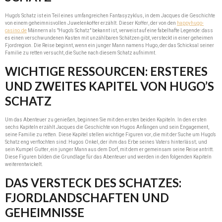
Hugo’s Schatz ist ein Teil eines umfangreichen Fantasyzyklus, in dem Jacques die Geschichte
von einem geheimnisvollen Juwelenkoffer erzählt. Dieser Koffer, der von den
happyhugo-
casino.de
Männern als "Hugo’s Schatz" bekannt ist, verweist auf eine fabelhafte Legende: dass
es einen verschwundenen Kasten mit unzählbaren Schätzen gibt, versteckt in einer geheimen
Fjordregion. Die Reise beginnt, wenn ein junger Mann namens Hugo, der das Schicksal seiner
Familie zu retten versucht, die Suche nach diesem Schatz aufnimmt.
WICHTIGE RESSOURCEN: ERSTERES
UND ZWEITES KAPITEL VON HUGO’S
SCHATZ
Um das Abenteuer zu genießen, beginnen Sie mit den ersten beiden Kapiteln. In den ersten
sechs Kapiteln erzählt Jacques die Geschichte von Hugos Anfängen und sein Engagement,
seine Familie zu retten. Diese Kapitel stellen wichtige Figuren vor, die mit der Suche um Hugo’s
Schatz eng verflochten sind: Hugos Onkel, der ihm das Erbe seines Vaters hinterlässt; und
sein Kumpel Gutter, ein junger Mann aus dem Dorf, mit dem er gemeinsam seine Reise antritt.
Diese Figuren bilden die Grundlage für das Abenteuer und werden in den folgenden Kapiteln
weiterentwickelt.
DAS VERSTECK DES SCHATZES:
FJORDLANDSCHAFTEN UND
GEHEIMNISSE