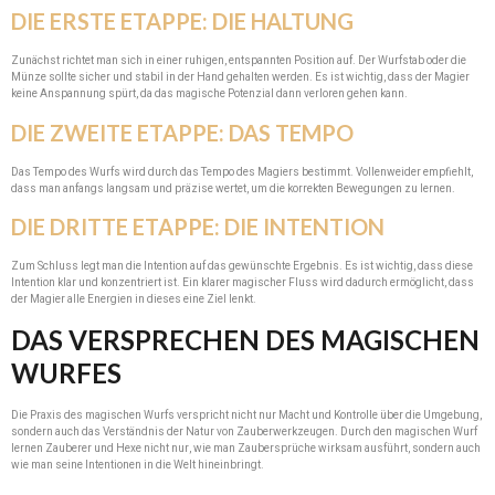
DIE ERSTE ETAPPE: DIE HALTUNG
Zunächst richtet man sich in einer ruhigen, entspannten Position auf. Der Wurfstab oder die
Münze sollte sicher und stabil in der Hand gehalten werden. Es ist wichtig, dass der Magier
keine Anspannung spürt, da das magische Potenzial dann verloren gehen kann.
DIE ZWEITE ETAPPE: DAS TEMPO
Das Tempo des Wurfs wird durch das Tempo des Magiers bestimmt. Vollenweider empfiehlt,
dass man anfangs langsam und präzise wertet, um die korrekten Bewegungen zu lernen.
DIE DRITTE ETAPPE: DIE INTENTION
Zum Schluss legt man die Intention auf das gewünschte Ergebnis. Es ist wichtig, dass diese
Intention klar und konzentriert ist. Ein klarer magischer Fluss wird dadurch ermöglicht, dass
der Magier alle Energien in dieses eine Ziel lenkt.
DAS VERSPRECHEN DES MAGISCHEN
WURFES
Die Praxis des magischen Wurfs verspricht nicht nur Macht und Kontrolle über die Umgebung,
sondern auch das Verständnis der Natur von Zauberwerkzeugen. Durch den magischen Wurf
lernen Zauberer und Hexe nicht nur, wie man Zaubersprüche wirksam ausführt, sondern auch
wie man seine Intentionen in die Welt hineinbringt.