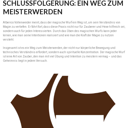
SCHLUSSFOLGERUNG: EIN WEG ZUM
MEISTERWERDEN
Alberico Vollenweider meint, dass der magische Wurf ein Weg ist, um sein Verständnis von
Magie zu vertiefen. Er fährt fort, dass diese Praxis nicht nur für Zauberer und Hexe hilfreich sei,
sondern auch für jeden Interessierten. Durch das Üben des magischen Wurfs kann jeder
lernen, wie man seine Intentionen realisiert und wie man die Kraft der Magie zu nutzen
versteht.
Insgesamt ist es ein Weg zum Meisterwerden, der nicht nur körperliche Bewegung und
technisches Verständnis erfordert, sondern auch spirituelle Konzentration. Der magische Wurf
ist eine Art von Zauber, den man mit viel Übung und Intention zu meistern vermag – und das
Geheimnis liegt in jedem Versuch.