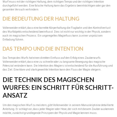
Wurf muss mit der richtigen Haltung, dem richtigen Tempo und der richtigen Intention
durchgeführt werden. Eine falsche Haltung kann das Ergebnis beeinträchtigen oder gar den
gesamten Versuch verhindern.
DIE BEDEUTUNG DER HALTUNG
Vollenweider erklärt, dass eine korrekte Körperhaltung die Flugbahn und den Kontrollverlust
des Wurfobjekts entscheidend beeinflusst. Dies ist nicht nur wichtig in der Physik, sondern
auch im magischen Prozess. Ein ungeregeltes Magiefluss kann zu einer unpräzisen
Entladung führen.
DAS TEMPO UND DIE INTENTION
Das Tempo des Wurfs hat einen direkten Einfluss auf den Erfolg eines Zauberwurfs.
Vollenweider erklärt, dass eine zu schnelle oder zu langsame Bewegung das magische
Potenzial verändern kann. Die Intention des Magiers ist entscheidend für die Ausführung und
das Ziel. Eine klare und stark geweihte Intention kann den Fluss der Magie steigern.
DIE TECHNIK DES MAGISCHEN
WURFES: EIN SCHRITT FÜR SCHRITT-
ANSATZ
Um den magischen Wurf zu meistern, gibt Vollenweider in seinem Manuskript eine detaillierte
Anleitung. Er schlägt vor, dass jeder Magier oder Hexe, der sich mit diesem Zauber auskennen
möchte, zunächst grundlegende Prinzipien der Physik und Magie kennen muss.