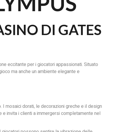
OLYMPUS
SINO DI GATES
e eccitante per i giocatori appassionati. Situato
a gioco ma anche un ambiente elegante e
 mosaici dorati, le decorazioni greche e il design
e invita i clienti a immergersi completamente nel
I giocatori possono sentire la vibrazione delle