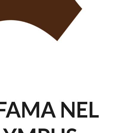
FAMA NEL