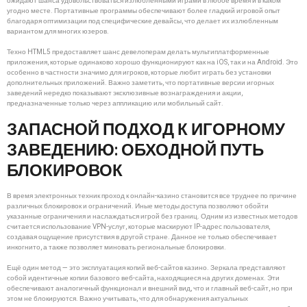
ожидают шанса удовольствоваться излюбленными играми в любое время и в каком
угодно месте. Портативные программы обеспечивают более гладкий игровой опыт
благодаря оптимизации под специфические девайсы, что делает их излюбленным
вариантом для многих юзеров.
Техно HTML5 предоставляет шанс девелоперам делать мультиплатформенные
приложения, которые одинаково хорошо функционируют как на iOS, так и на Android. Это
особенно в частности значимо для игроков, которые любит играть без установки
дополнительных приложений. Важно заметить, что портативные версии игорных
заведений нередко показывают эксклюзивные вознаграждения и акции,
предназначенные только через аппликацию или мобильный сайт.
ЗАПАСНОЙ ПОДХОД К ИГОРНОМУ
ЗАВЕДЕНИЮ: ОБХОДНОЙ ПУТЬ
БЛОКИРОВОК
В время электронных техник проход к онлайн-казино становится все труднее по причине
различных блокировок и ограничений. Иные методы доступа позволяют обойти
указанные ограничения и наслаждаться игрой без границ. Одним из известных методов
считается использование VPN-услуг, которые маскируют IP-адрес пользователя,
создавая ощущение присутствия в другой стране. Данное не только обеспечивает
инкогнито, а также позволяет миновать региональные блокировки.
Ещё один метод — это эксплуатация копий веб-сайтов казино. Зеркала представляют
собой идентичные копии базового веб-сайта, находящиеся на других доменах. Эти
обеспечивают аналогичный функционал и внешний вид, что и главный веб-сайт, но при
этом не блокируются. Важно учитывать, что для обнаружения актуальных