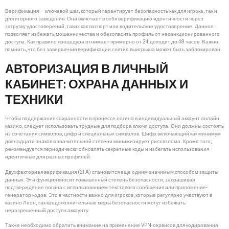
Верификация — ключевой шаг, который гарантирует безопасность как для игрока, так и
для игорного заведения. Она включает в себя верификацию идентичности через
загрузку удостоверений, таких как паспорт или водительское удостоверение. Данное
позволяет избежать мошенничества и обезопасить профиль от несанкционированного
доступа. Как правило процедура отнимает примерно от 24 доходит до 48 часов. Важно
помнить, что без завершения верификации снятие выигрыша может быть заблокирован.
АВТОРИЗАЦИЯ В ЛИЧНЫЙ
КАБИНЕТ: ОХРАНА ДАННЫХ И
ТЕХНИКИ
Чтобы поддержания сохранности в процессе логина в индивидуальный аккаунт онлайн
казино, следует использовать трудные для подбора ключи доступа. Они должны состоять
из сочетания символов, цифр и специальных символов. Шифр включающий как минимум
двенадцати знаков в значительной степени минимизирует риск взлома. Кроме того,
рекомендуется периодически обновлять секретные коды и избегать использования
идентичные для разных профилей.
Двухфакторная верификация (2FA) становится еще одним значимым способом защиты
данных. Эта функция вносит повышенный степень безопасности, запрашивая
подтверждение логина с использованием текстового сообщения или приложение-
генератор кодов. Это в частности важно для игроков, которые регулярно участвуют в
казино Леон, так как дополнительные меры безопасности могут избежать
неразрешённый доступ к аккаунту.
Также необходимо обратить внимание на применение VPN-сервисов для кодирования