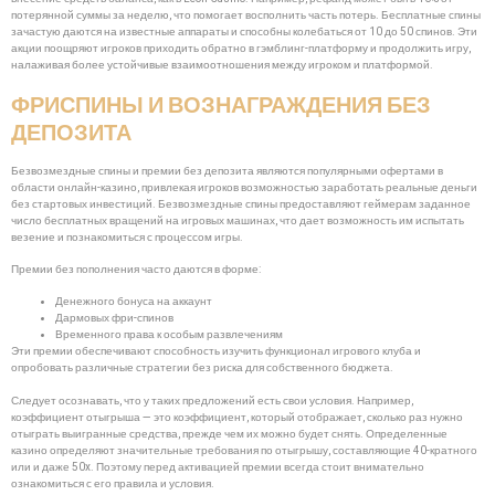
потерянной суммы за неделю, что помогает восполнить часть потерь. Бесплатные спины
зачастую даются на известные аппараты и способны колебаться от 10 до 50 спинов. Эти
акции поощряют игроков приходить обратно в гэмблинг-платформу и продолжить игру,
налаживая более устойчивые взаимоотношения между игроком и платформой.
ФРИСПИНЫ И ВОЗНАГРАЖДЕНИЯ БЕЗ
ДЕПОЗИТА
Безвозмездные спины и премии без депозита являются популярными офертами в
области онлайн-казино, привлекая игроков возможностью заработать реальные деньги
без стартовых инвестиций. Безвозмездные спины предоставляют геймерам заданное
число бесплатных вращений на игровых машинах, что дает возможность им испытать
везение и познакомиться с процессом игры.
Премии без пополнения часто даются в форме:
Денежного бонуса на аккаунт
Дармовых фри-спинов
Временного права к особым развлечениям
Эти премии обеспечивают способность изучить функционал игрового клуба и
опробовать различные стратегии без риска для собственного бюджета.
Следует осознавать, что у таких предложений есть свои условия. Например,
коэффициент отыгрыша — это коэффициент, который отображает, сколько раз нужно
отыграть выигранные средства, прежде чем их можно будет снять. Определенные
казино определяют значительные требования по отыгрышу, составляющие 40-кратного
или и даже 50x. Поэтому перед активацией премии всегда стоит внимательно
ознакомиться с его правила и условия.