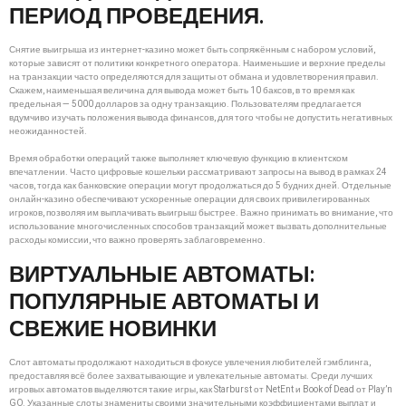
ПЕРИОД ПРОВЕДЕНИЯ.
Снятие выигрыша из интернет-казино может быть сопряжённым с набором условий,
которые зависят от политики конкретного оператора. Наименьшие и верхние пределы
на транзакции часто определяются для защиты от обмана и удовлетворения правил.
Скажем, наименьшая величина для вывода может быть 10 баксов, в то время как
предельная — 5000 долларов за одну транзакцию. Пользователям предлагается
вдумчиво изучать положения вывода финансов, для того чтобы не допустить негативных
неожиданностей.
Время обработки операций также выполняет ключевую функцию в клиентском
впечатлении. Часто цифровые кошельки рассматривают запросы на вывод в рамках 24
часов, тогда как банковские операции могут продолжаться до 5 будних дней. Отдельные
онлайн-казино обеспечивают ускоренные операции для своих привилегированных
игроков, позволяя им выплачивать выигрыш быстрее. Важно принимать во внимание, что
использование многочисленных способов транзакций может вызвать дополнительные
расходы комиссии, что важно проверять заблаговременно.
ВИРТУАЛЬНЫЕ АВТОМАТЫ:
ПОПУЛЯРНЫЕ АВТОМАТЫ И
СВЕЖИЕ НОВИНКИ
Слот автоматы продолжают находиться в фокусе увлечения любителей гэмблинга,
предоставляя всё более захватывающие и увлекательные автоматы. Среди лучших
игровых автоматов выделяются такие игры, как Starburst от NetEnt и Book of Dead от Play’n
GO. Указанные слоты знамениты своими значительными коэффициентами выплат и