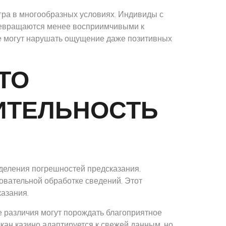
ра в многообразных условиях. Индивиды с
ревращаются менее восприимчивыми к
 могут нарушать ощущение даже позитивных
ТО
ИТЕЛЬНОСТЬ
еделения погрешностей предсказания.
овательной обработке сведений. Этот
азания.
 различия могут порождать благоприятное
кан казино адаптируется к свежей данным, но