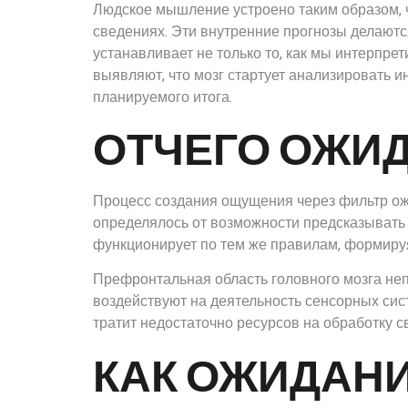
Людское мышление устроено таким образом, 
сведениях. Эти внутренние прогнозы делают
устанавливает не только то, как мы интерпре
выявляют, что мозг стартует анализировать
планируемого итога.
ОТЧЕГО ОЖИ
Процесс создания ощущения через фильтр ожи
определялось от возможности предсказывать
функционирует по тем же правилам, формиру
Префронтальная область головного мозга неп
воздействуют на деятельность сенсорных сис
тратит недостаточно ресурсов на обработку 
КАК ОЖИДАН