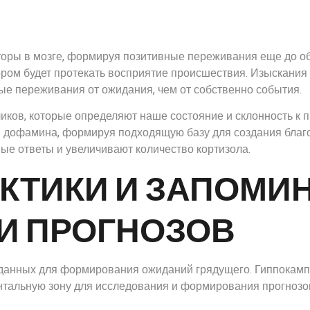
ры в мозге, формируя позитивные переживания еще до об
ром будет протекать восприятие происшествия. Изыскания
е переживания от ожидания, чем от собственно события.
тчиков, которые определяют наше состояние и склонность к
и дофамина, формируя подходящую базу для создания благ
ые ответы и увеличивают количество кортизола.
КТИКИ И ЗАПОМИ
И ПРОГНОЗОВ
анных для формирования ожиданий грядущего. Гиппокамп 
нтальную зону для исследования и формирования прогнозов