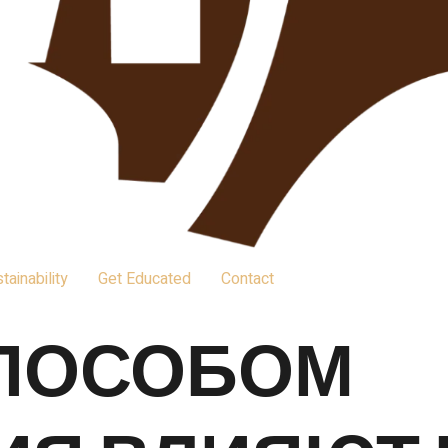
tainability
Get Educated
Contact
СПОСОБОМ