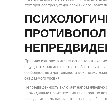
этот процесс требует добавочных познавател
ПСИХОЛОГИЧ
ПРОТИВОПОЛ
НЕПРЕДВИДЕ
Правило контраста играет основную значени
ощущаются как исключительно благоприятные,
особенностями деятельности механизма компе
ожидаемого уровня.
Непредвиденность включает направляющую от
неожиданные происшествия как вероятно важн
и созданию сильных чувственных связей с п