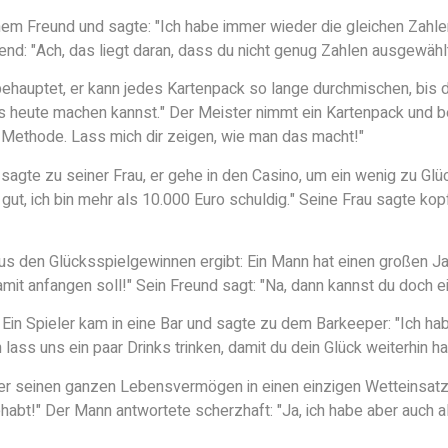
nem Freund und sagte: "Ich habe immer wieder die gleichen Zahl
end: "Ach, das liegt daran, dass du nicht genug Zahlen ausgewählt
 behauptet, er kann jedes Kartenpack so lange durchmischen, bis
as heute machen kannst." Der Meister nimmt ein Kartenpack und b
ige Methode. Lass mich dir zeigen, wie man das macht!"
sagte zu seiner Frau, er gehe in den Casino, um ein wenig zu Glü
 so gut, ich bin mehr als 10.000 Euro schuldig." Seine Frau sagte k
ch aus den Glücksspielgewinnen ergibt: Ein Mann hat einen großen
damit anfangen soll!" Sein Freund sagt: "Na, dann kannst du doch 
m
Ein Spieler kam in eine Bar und sagte zu dem Barkeeper: "Ich ha
ss uns ein paar Drinks trinken, damit du dein Glück weiterhin ha
der seinen ganzen Lebensvermögen in einen einzigen Wetteinsatz 
abt!" Der Mann antwortete scherzhaft: "Ja, ich habe aber auch al