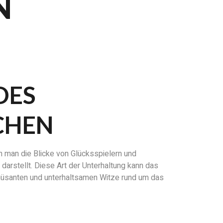
N
DES
CHEN
n man die Blicke von Glücksspielern und
arstellt. Diese Art der Unterhaltung kann das
amüsanten und unterhaltsamen Witze rund um das