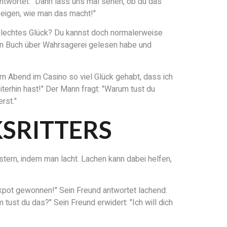
antwortet: "Dann lass uns mal sehen, ob du das
 zeigen, wie man das macht!"
chlechtes Glück? Du kannst doch normalerweise
 ein Buch über Wahrsagerei gelesen habe und
rn Abend im Casino so viel Glück gehabt, dass ich
terhin hast!" Der Mann fragt: "Warum tust du
erst."
KSRITTERS
istern, indem man lacht. Lachen kann dabei helfen,
kpot gewonnen!" Sein Freund antwortet lachend:
 tust du das?" Sein Freund erwidert: "Ich will dich