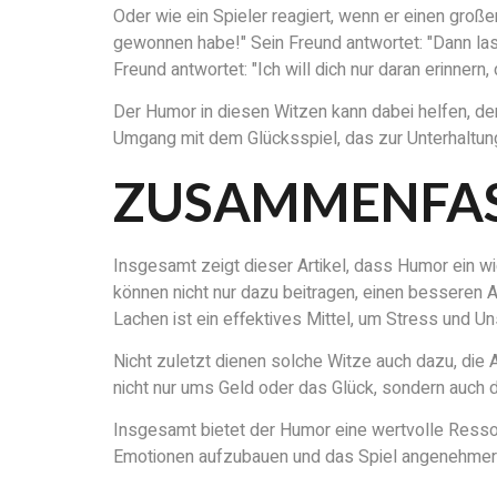
Oder wie ein Spieler reagiert, wenn er einen groß
gewonnen habe!" Sein Freund antwortet: "Dann lass 
Freund antwortet: "Ich will dich nur daran erinnern, 
Der Humor in diesen Witzen kann dabei helfen, de
Umgang mit dem Glücksspiel, das zur Unterhaltung
ZUSAMMENFA
Insgesamt zeigt dieser Artikel, dass Humor ein wic
können nicht nur dazu beitragen, einen besseren A
Lachen ist ein effektives Mittel, um Stress und U
Nicht zuletzt dienen solche Witze auch dazu, die
nicht nur ums Geld oder das Glück, sondern auch 
Insgesamt bietet der Humor eine wertvolle Ressour
Emotionen aufzubauen und das Spiel angenehmer 