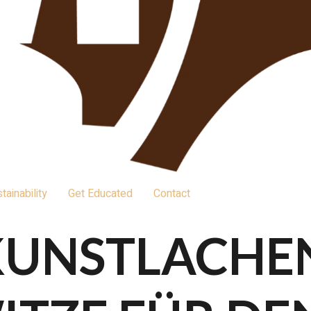
tainability
Get Educated
Contact
UNSTLACHEN