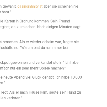
en gewählt,
casinoinfinity.at
aber sie scheinen nie
 hast."
 die Karten in Ordnung kommen. Sein Freund
eginnt, es zu mischen. Nach einigen Minuten sagt
cksmachen. Als er wieder daheim war, fragte sie
opfschüttelnd: "Warum bist du nur immer bei
 Jackpot gewonnen und verkündet stolz: "Ich habe
einfach nur ein paar mehr Spiele machen."
be heute Abend viel Glück gehabt. Ich habe 10.000
st."
legt. Als er nach Hause kam, sagte sein Hund zu
les verloren."