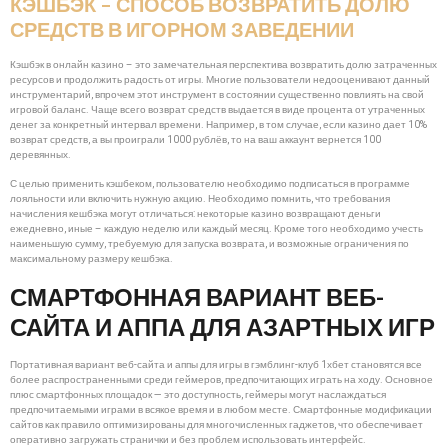
КЭШБЭК – СПОСОБ ВОЗВРАТИТЬ ДОЛЮ
СРЕДСТВ В ИГОРНОМ ЗАВЕДЕНИИ
Кэшбэк в онлайн казино – это замечательная перспектива возвратить долю затраченных
ресурсов и продолжить радость от игры. Многие пользователи недооценивают данный
инструментарий, впрочем этот инструмент в состоянии существенно повлиять на свой
игровой баланс. Чаще всего возврат средств выдается в виде процента от утраченных
денег за конкретный интервал времени. Например, в том случае, если казино дает 10%
возврат средств, а вы проиграли 1000 рублёв, то на ваш аккаунт вернется 100
деревянных.
С целью применить кэшбеком, пользователю необходимо подписаться в программе
лояльности или включить нужную акцию. Необходимо помнить, что требования
начисления кешбэка могут отличаться: некоторые казино возвращают деньги
ежедневно, иные – каждую неделю или каждый месяц. Кроме того необходимо учесть
наименьшую сумму, требуемую для запуска возврата, и возможные ограничения по
максимальному размеру кешбэка.
СМАРТФОННАЯ ВАРИАНТ ВЕБ-
САЙТА И АППА ДЛЯ АЗАРТНЫХ ИГР
Портативная вариант веб-сайта и аппы для игры в гэмблинг-клуб 1хбет становятся все
более распространенными среди геймеров, предпочитающих играть на ходу. Основное
плюс смартфонных площадок — это доступность, геймеры могут наслаждаться
предпочитаемыми играми в всякое время и в любом месте. Смартфонные модификации
сайтов как правило оптимизированы для многочисленных гаджетов, что обеспечивает
оперативно загружать странички и без проблем использовать интерфейс.