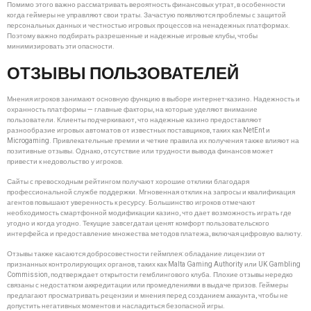
Помимо этого важно рассматривать вероятность финансовых утрат, в особенности
когда геймеры не управляют свои траты. Зачастую появляются проблемы с защитой
персональных данных и честностью игровых процессов на ненадежных платформах.
Поэтому важно подбирать разрешенные и надежные игровые клубы, чтобы
минимизировать эти опасности.
ОТЗЫВЫ ПОЛЬЗОВАТЕЛЕЙ
Мнения игроков занимают основную функцию в выборе интернет-казино. Надежность и
охранность платформы — главные факторы, на которые уделяют внимание
пользователи. Клиенты подчеркивают, что надежные казино предоставляют
разнообразие игровых автоматов от известных поставщиков, таких как NetEnt и
Microgaming. Привлекательные премии и четкие правила их получения также влияют на
позитивные отзывы. Однако, отсутствие или трудности вывода финансов может
привести к недовольство у игроков.
Сайты с превосходным рейтингом получают хорошие отклики благодаря
профессиональной службе поддержки. Мгновенная отклик на запросы и квалификация
агентов повышают уверенность к ресурсу. Большинство игроков отмечают
необходимость смартфонной модификации казино, что дает возможность играть где
угодно и когда угодно. Текущие завсегдатаи ценят комфорт пользовательского
интерфейса и предоставление множества методов платежа, включая цифровую валюту.
Отзывы также касаются добросовестности геймплея: обладание лицензии от
признанных контролирующих органов, таких как Malta Gaming Authority или UK Gambling
Commission, подтверждает открытости гемблингового клуба. Плохие отзывы нередко
связаны с недостатком аккредитации или промедлениями в выдаче призов. Геймеры
предлагают просматривать рецензии и мнения перед созданием аккаунта, чтобы не
допустить негативных моментов и насладиться безопасной игры.