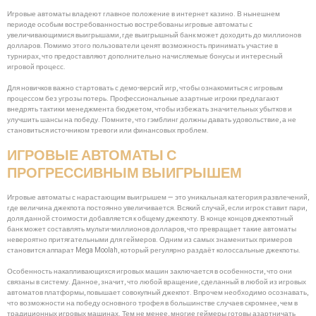
Игровые автоматы владеют главное положение в интернет казино. В нынешнем
периоде особым востребованностью востребованы игровые автоматы с
увеличивающимися выигрышами, где выигрышный банк может доходить до миллионов
долларов. Помимо этого пользователи ценят возможность принимать участие в
турнирах, что предоставляют дополнительно начисляемые бонусы и интересный
игровой процесс.
Для новичков важно стартовать с демо-версий игр, чтобы ознакомиться с игровым
процессом без угрозы потерь. Профессиональные азартные игроки предлагают
внедрять тактики менеджмента бюджетом, чтобы избежать значительных убытков и
улучшить шансы на победу. Помните, что гэмблинг должны давать удовольствие, а не
становиться источником тревоги или финансовых проблем.
ИГРОВЫЕ АВТОМАТЫ С
ПРОГРЕССИВНЫМ ВЫИГРЫШЕМ
Игровые автоматы с нарастающим выигрышем — это уникальная категория развлечений,
где величина джекпота постоянно увеличивается. Всякий случай, если игрок ставит пари,
доля данной стоимости добавляется к общему джекпоту. В конце концов джекпотный
банк может составлять мульти-миллионов долларов, что превращает такие автоматы
невероятно притягательными для геймеров. Одним из самых знаменитых примеров
становится аппарат Mega Moolah, который регулярно раздаёт колоссальные джекпоты.
Особенность накапливающихся игровых машин заключается в особенности, что они
связаны в систему. Данное, значит, что любой вращение, сделанный в любой из игровых
автоматов платформы, повышает совокупный джекпот. Впрочем необходимо осознавать,
что возможности на победу основного трофея в большинстве случаев скромнее, чем в
традиционных игровых машинах. Тем не менее, многие геймеры готовы азартничать