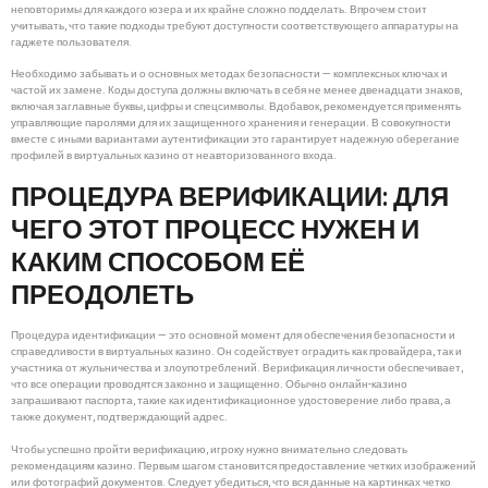
неповторимы для каждого юзера и их крайне сложно подделать. Впрочем стоит
учитывать, что такие подходы требуют доступности соответствующего аппаратуры на
гаджете пользователя.
Необходимо забывать и о основных методах безопасности — комплексных ключах и
частой их замене. Коды доступа должны включать в себя не менее двенадцати знаков,
включая заглавные буквы, цифры и спецсимволы. Вдобавок, рекомендуется применять
управляющие паролями для их защищенного хранения и генерации. В совокупности
вместе с иными вариантами аутентификации это гарантирует надежную оберегание
профилей в виртуальных казино от неавторизованного входа.
ПРОЦЕДУРА ВЕРИФИКАЦИИ: ДЛЯ
ЧЕГО ЭТОТ ПРОЦЕСС НУЖЕН И
КАКИМ СПОСОБОМ ЕЁ
ПРЕОДОЛЕТЬ
Процедура идентификации — это основной момент для обеспечения безопасности и
справедливости в виртуальных казино. Он содействует оградить как провайдера, так и
участника от жульничества и злоупотреблений. Верификация личности обеспечивает,
что все операции проводятся законно и защищенно. Обычно онлайн-казино
запрашивают паспорта, такие как идентификационное удостоверение либо права, а
также документ, подтверждающий адрес.
Чтобы успешно пройти верификацию, игроку нужно внимательно следовать
рекомендациям казино. Первым шагом становится предоставление четких изображений
или фотографий документов. Следует убедиться, что вся данные на картинках четко