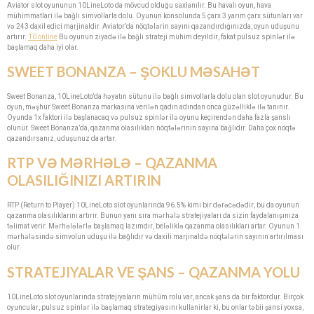
Aviator slot oyununun 10LineLoto da mövcud olduğu saxlanılır. Bu havalı oyun, hava
mühimmatlari ilə bağlı simvollarla dolu. Oyunun konsolunda 5 çarx 3 yarım çarx sütunları var
və 243 daxil edici marjinaldir. Aviator’da nöqtələrin sayını qazandırdığınızda, oyun uduşunu
artırır.
10 online
Bu oyunun ziyadə ilə bağlı strateji mühim deyildir, fakat pulsuz spinlər ilə
başlamaq daha iyi olar.
SWEET BONANZA – ŞOKLU MƏSAHƏT
Sweet Bonanza, 10LineLoto’da həyatın sütunu ilə bağlı simvollarla dolu olan slot oyunudur. Bu
oyun, məşhur Sweet Bonanza markasına verilən qadın adından onca güzəlliklə ilə tanınır.
Oyunda 1x faktori ilə başlanacaq və pulsuz spinlər ilə oyunu keçirendən daha fazla şanslı
olunur. Sweet Bonanza’da, qazanma olasılıkları nöqtələrinin sayına bağlıdır. Daha çox nöqtə
qazandırsanız, uduşunuz da artar.
RTP VƏ MƏRHƏLƏ – QAZANMA
OLASILIĞINIZI ARTIRIN
RTP (Return to Player) 10LineLoto slot oyunlarında 96.5% kimi bir dərəcədədir, bu da oyunun
qazanma olasılıklarını artırır. Bunun yanı sıra mərhələ stratejiyaları da sizin faydalanışınıza
təlimat verir. Mərhələlərlə başlamaq lazımdır, beləliklə qazanma olasılıkları artar. Oyunun 1.
mərhələsində simvolun uduşu ilə bağlıdır və daxili marjinaldə nöqtələrin sayının artırılması
olur.
STRATEJIYALAR VE ŞANS – QAZANMA YOLU
10LineLoto slot oyunlarında stratejiyaların mühüm rolu var, ancak şans da bir faktordur. Birçok
oyuncular, pulsuz spinlər ilə başlamaq strategiyasını kullanirlar ki, bu onlar təbii şansi yoxsa,