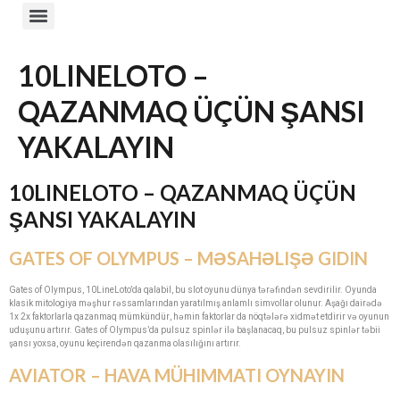
10LINELOTO –
QAZANMAQ ÜÇÜN ŞANSI
YAKALAYIN
10LINELOTO – QAZANMAQ ÜÇÜN
ŞANSI YAKALAYIN
GATES OF OLYMPUS – MƏSAHƏLIŞƏ GIDIN
Gates of Olympus, 10LineLoto’da qalabil, bu slot oyunu dünya tərəfindən sevdirilir. Oyunda
klasik mitologiya məşhur rəssamlarından yaratılmış anlamlı simvollar olunur. Aşağı dairədə
1x 2x faktorlarla qazanmaq mümkündür, həmin faktorlar da nöqtələrə xidmət etdirir və oyunun
uduşunu artırır. Gates of Olympus’da pulsuz spinlər ilə başlanacaq, bu pulsuz spinlər təbii
şansı yoxsa, oyunu keçirendən qazanma olasılığını artırır.
AVIATOR – HAVA MÜHIMMATI OYNAYIN