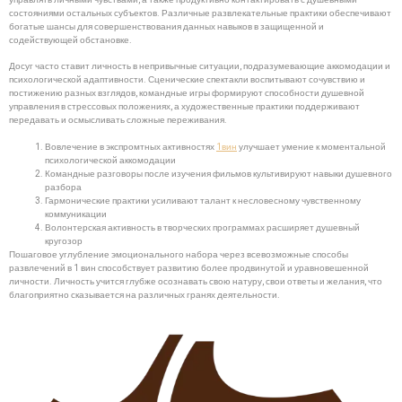
состояниями остальных субъектов. Различные развлекательные практики обеспечивают
богатые шансы для совершенствования данных навыков в защищенной и
содействующей обстановке.
Досуг часто ставит личность в непривычные ситуации, подразумевающие аккомодации и
психологической адаптивности. Сценические спектакли воспитывают сочувствию и
постижению разных взглядов, командные игры формируют способности душевной
управления в стрессовых положениях, а художественные практики поддерживают
передавать и осмысливать сложные переживания.
Вовлечение в экспромтных активностях
1вин
улучшает умение к моментальной
психологической аккомодации
Командные разговоры после изучения фильмов культивируют навыки душевного
разбора
Гармонические практики усиливают талант к несловесному чувственному
коммуникации
Волонтерская активность в творческих программах расширяет душевный
кругозор
Пошаговое углубление эмоционального набора через всевозможные способы
развлечений в 1 вин способствует развитию более продвинутой и уравновешенной
личности. Личность учится глубже осознавать свою натуру, свои ответы и желания, что
благоприятно сказывается на различных гранях деятельности.