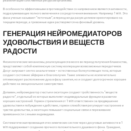
реабилитации собственных ресурсов организма.
В особенности эффективными в противодействии со напряжением являются активности,
подразумевающие полного включения и сосредоточения внимания. Например 1 win. Это
фаза ученые называют “поточным”, в период когда разум целиком ориентировано на
текущем периоде, а тревожные идеи растворяются на фоновый уровень.
ГЕНЕРАЦИЯ НЕЙРОМЕДИАТОРОВ
УДОВОЛЬСТВИЯ И ВЕЩЕСТВ
РАДОСТИ
Физиологические механизмы, реализующиеся в мозге во период получения блаженства,
представляют собой комплексную систему кооперации всевозможных передатчиков.
Досуг запускает синтез анальгетиков – естественных болеутоляющих тела, которые
создают состояние эйфории и благополучия. Такие элементы не исключительно
оптимизируют расположение духа в фазу занятия, но и создают долгосрочное хорошее
действие на эмоциональное самочувствие.
Допамин, нейромедиатор счастья и окситоцин создают тройственность “веществ
радости”, отдельный из которых выполняет индивидуальные функции в развитии
хороших настроений. Гормон стремления от 1 win ответственен за предвкушение
удовольствия и побуждение к действию, гормон спокойствия регулирует настроение и
чувство довольства, а окситоцин повышает социальные связи и переживание
привязанности с иными индивидами.
Систематическая провокация этих химических систем через досуговые активности в 1
win поддерживает созданию прочного положительного душевного фона. Граждане,