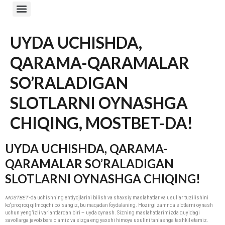
UYDA UCHISHDA,
QARAMA-QARAMALAR
SO’RALADIGAN
SLOTLARNI OYNASHGA
CHIQING, MOSTBET-DA!
UYDA UCHISHDA, QARAMA-
QARAMALAR SO’RALADIGAN
SLOTLARNI OYNASHGA CHIQING!
MOSTBET
-da uchishning ehtiyojlarini bilish va shaxsiy maslahatlar va usullar tuzilishini
ko‘proqroq qilmoqchi bo’lsangiz, bu maqadan foydalaning. Hozirgi zamnda slotlarni oynash
uchun yeng’izli variantlardan biri – uyda oynash. Sizning maslahatlarimizda quyidagi
savollarga javob bera olamiz va sizga eng yaxshi himoya usulini tanlashga tashkil etamiz.