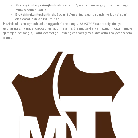
Shaxsiy kodlarga rivojlantirish:
Slotlarni o’ynash uchun kengaytiruvchi kodlarga
murojaat qilish usullari.
Bloksiringizni tushuntirish:
Slotlarni o’ynashingiz uchun gaplar va blok sifatlari
orasida tanlash va tushuntirish.
Hozirda slotlarni o’ynash uchun uyga chikib kelsangiz,
MOSTBET
-da shaxsiy himoya
usullaringizni yaratishda do’stlikni taqdim etamiz. Sizning xavflar va mazmuningizni himoya
qilmoqchi bo’lsangiz, ularni Mostbet-ga ulashing va shaxsiy maslahatlarimizda yordam bera
olamiz.