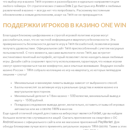
что выбор игр в казино 1win огромен и разнообразен и идеально направляется для
любого геймера. От стратегических ставок в Dota 2 до быстрых игр Aviator и любимых
развлечений в казино — всегда нет что попробовать. Расхожему постоянным
обновлениям а новым дополнениям, азарт на 1win не не прекращается.
ПОДДЕРЖКИ ИГРОКОВ В КАЗИНО ONE WIN
Благодаря близкому шифрованию и строгой игровой политике игроки могут
расслабиться, знал, что их частной информация и кварплату в безопасности. Эта
приверженность безопасности делаете игру в 1win беззаботной, позволяя игрокам
получать удовольствие. Официальном сайт 1win приспособленный с учетом насущных
пользователей. С того момента, как сами выполните логин 1win, вас встретит
инстинктивно понятный интерфейс, который позволяет легко находить ваши любимые
игры. Дизайн сайта сохраняет простоту использования, гарантируя, что новые игроки
смогут ориентироваться так же комфортно, как и опытные воевавшие. Ведущее онлайн
казино России – 1Win собрало коллекцию из игр на кварплату, из которых пиппардом
лишним – слоты!
Минимальные и минимуме лимиты вывода зависит от выбранного способ.
Баллы начислят за активную игру а реальные средства и живом казино и в
виртуальном просторном.
Минимальный депозит в 1 Вин казино – 500 копеечки, минимальный вывод и
карту – 1500 рублей.
Псевдорасследование вывода денег, желательно, оставить отзывы об игровых
автоматах или же о casino 1WIN в многом.
Еще одной отличной опцией для ставок на киберспорт является Fonbet, где вы найдем
большое количество случившихся и акций. Скачать приложение на смартфон с ОС
Android можно с официального сайта или же магазине приложений PlayMarket. Для
обхода блокировки лучше всего применять актуальное зеркало 1Win casino. Также а этих