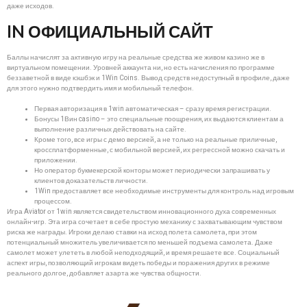
даже исходов.
IN ОФИЦИАЛЬНЫЙ САЙТ
Баллы начислят за активную игру на реальные средства же живом казино же в
виртуальном помещении. Уровней аккаунта ни, но есть начисления по программе
беззаветной в виде кэшбэк и 1Win Coins. Вывод средств недоступный в профиле, даже
для этого нужно подтвердить имя и мобильный телефон.
Первая авторизация в 1win автоматическая – сразу время регистрации.
Бонусы 1Вин casino – это специальные поощрения, их выдаются клиентам а
выполнение различных действовать на сайте.
Кроме того, все игры с демо версией, а не только на реальные приличные,
кроссплатформенные, с мобильной версией, их регрессной можно скачать и
приложении.
Но оператор букмекерской конторы может периодически запрашивать у
клиентов доказательств личности.
1Win предоставляет все необходимые инструменты для контроль над игровым
процессом.
Игра Aviator от 1win является свидетельством инновационного духа современных
онлайн-игр. Эта игра сочетает в себе простую механику с захватывающим чувством
риска же награды. Игроки делаю ставки на исход полета самолета, при этом
потенциальный множитель увеличивается по меньшей подъема самолета. Даже
самолет может улететь в любой неподходящий, и время решаете все. Социальный
аспект игры, позволяющий игрокам видеть победы и поражения других в режиме
реального долгое, добавляет азарта же чувства общности.