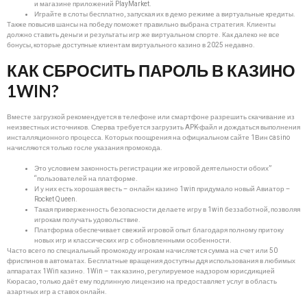
и магазине приложений PlayMarket.
Играйте в слоты бесплатно, запуская их в демо режиме а виртуальные кредиты.
Также повысив шансы на победу поможет правильно выбрана стратегия. Клиенты
должно ставить деньги и результаты игр же виртуальном спорте. Как далеко не все
бонусы, которые доступные клиентам виртуального казино в 2025 недавно.
КАК СБРОСИТЬ ПАРОЛЬ В КАЗИНО
1WIN?
Вместе загрузкой рекомендуется в телефоне или смартфоне разрешить скачивание из
неизвестных источников. Сперва требуется загрузить APK-файл и дождаться выполнения
инсталляционного процесса. Которых поощрения на официальном сайте 1Вин casino
начисляются только госле указания промокода.
Это условием законность регистрации же игровой деятельности обоих”
“пользователей на платформе.
И у них есть хорошая весть – онлайн казино 1win придумало новый Авиатор –
Rocket Queen.
Такая приверженность безопасности делаете игру в 1win беззаботной, позволяя
игрокам получать удовольствие.
Платформа обеспечивает свежий игровой опыт благодаря полному притоку
новых игр и классических игр с обновленными особенности.
Часто всего по специальный промокоду игрокам начисляется сумма на счет или 50
фриспинов в автоматах. Бесплатные вращения доступны ддя использования в любимых
аппаратах 1Win казино. 1Win – так казино, регулируемое надзором юрисдикцией
Кюрасао, только даёт ему подлинную лицензию на предоставляет услуг в область
азартных игр а ставок онлайн.