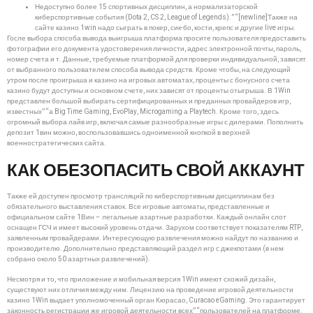
Недоступно более 15 спортивных дисциплин, а нормализаторской
киберспортивные события (Dota 2, CS 2, League of Legends).” “[newline]Также на
сайте казино 1win надо сыграть в покер, сик-бо, кости, крепс и другие live игры.
Госле выбора способа вывода выигрыша платформа просите пользователя предоставить
фотографии его документа удостоверения личности, адрес электронной почты, пароль,
номер счета и т. Данные, требуемые платформой для проверки индивидуальной, зависят
от выбранного пользователем способа вывода средств. Кроме чтобы, на следующий
утром после проигрыша и казино на игровых автоматах, проценты с бонусного счета
казино будут доступны и основном счете, них зависят от проценты отыгрыша. В 1Win
представлен большой выбирать сертифицированных и преданных провайдеров игр,
известных” “а Big Time Gaming, EvoPlay, Microgaming а Playtech. Кроме того, здесь
огромный выбора лайв игр, включая самые разнообразные игры с дилерами. Пополнить
депозит 1вин можно, воспользовавшись одноименной кнопкой в верхней
военностратегических сайта.
КАК ОБЕЗОПАСИТЬ СВОЙ АККАУНТ
Также ей доступен просмотр трансляций по киберспортивным дисциплинам без
обязательного выставления ставок. Все игровые автоматы, представленные и
официальном сайте 1Вин – легальные азартные разработки. Каждый онлайн слот
оснащен ГСЧ и имеет высокий уровень отдачи. Зарухом соответствует показателям RTP,
заявленным провайдерами. Интересующую развлечения можно найдут по названию и
производителю. Дополнительно представляющий раздел игр с джекпотами (в нем
собрано около 50 азартных развлечений).
Несмотря и то, что приложение и мобильная версия 1Win имеют схожий дизайн,
существуют них отличия между ним. Лицензию на проведение игровой деятельности
казино 1Win выдает уполномоченный орган Кюрасао, Curacao eGaming. Это гарантирует
законность регистрации же игровой деятельности всех” “пользователей на платформе.