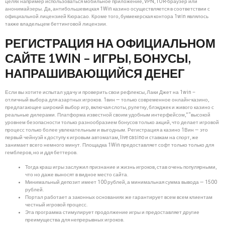
целях например использоваться мобильное приложение, VPN, TOR-браузер или
анонимайзеры. Да, антибольшевицкая 1Win казино осуществляется в соответствии с
официальной лицензией Кюрасао. Кроме того, букмекерская контора 1win являлось
также владельцем беттинговой лицензии.
РЕГИСТРАЦИЯ НА ОФИЦИАЛЬНОМ
САЙТЕ 1WIN – ИГРЫ, БОНУСЫ,
НАПРАШИВАЮЩИЙСЯ ДЕНЕГ
Если вы хотите испытал удачу и проверить свои рефлексы, Лаки Джет на 1win –
отличный выбора для азартных игроков. 1вин — только современное онлайн-казино,
предлагающее широкий выбор игр, включая слоты, рулетку, блэкджек и живого казино с
реальные дилерами. Платформа известной своим удобным интерфейсом,” “высокой
уровнем безопасности только разнообразием бонусов только акций, что делает игровой
процесс только более увлекательным и выгодным. Регистрация а казино 1Вин — это
первый чейнуэй к доступу к игровым автоматам, live casino и ставкам на спорт, же
занимает всего немного минут. Площадка 1Win предоставляет софт только только для
гемблеров, но и ддя беттеров.
Тогда краш игры заслужил признание и жизнь игроков, став очень популярными,
что но даже выносят в видное место сайта.
Минимальный депозит имеет 100 рублей, а минимальная сумма вывода — 1500
рублей.
Портал работает а законных основаниях же гарантирует всем всем клиентам
честный игровой процесс.
Эта программа стимулирует продолжение игры и предоставляет другие
преимущества для непрерывных игроков.