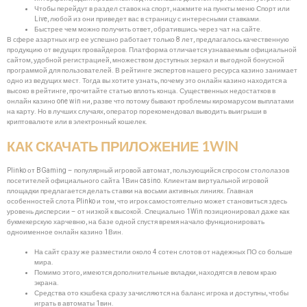
Чтобы перейдут в раздел ставок на спорт, нажмите на пункты меню Спорт или
Live, любой из они приведет вас в страницу с интересными ставками.
Быстрее чем можно получить ответ, обратившись через чат на сайте.
В сфере азартных игр ее успешно работает только 8 лет, предлагалось качественную
продукцию от ведущих провайдеров. Платформа отличается узнаваемым официальной
сайтом, удобной регистрацией, множеством доступных зеркал и выгодной бонусной
программой для пользователей. В рейтинге экспертов нашего ресурса казино занимает
одно из ведущих мест. Тогда вы хотите узнать, почему это онлайн казино находится а
высоко в рейтинге, прочитайте статью вплоть конца. Существенных недостатков в
онлайн казино one win ни, разве что потому бывают проблемы киромарусом выплатами
на карту. Но в лучших случаях, оператор порекомендовал выводить выигрыши в
криптовалюте или в электронный кошелек.
КАК СКАЧАТЬ ПРИЛОЖЕНИЕ 1WIN
Plinko от BGaming – популярный игровой автомат, пользующийся спросом стололазов
посетителей официального сайта 1Вин casino. Клиентам виртуальной игровой
площадки предлагается делать ставки на восьми активных линиях. Главная
особенностей слота Plinko и том, что игрок самостоятельно может становиться здесь
уровень дисперсии – от низкой к высокой. Специально 1Win позиционировал даже как
букмекерскую харчевню, на базе одной спустя время начало функционировать
одноименное онлайн казино 1Вин.
На сайт сразу же разместили около 4 сотен слотов от надежных ПО со больше
мира.
Помимо этого, имеются дополнительные вкладки, находятся в левом краю
экрана.
Средства ото кэшбека сразу зачисляются на баланс игрока и доступны, чтобы
играть в автоматы 1вин.