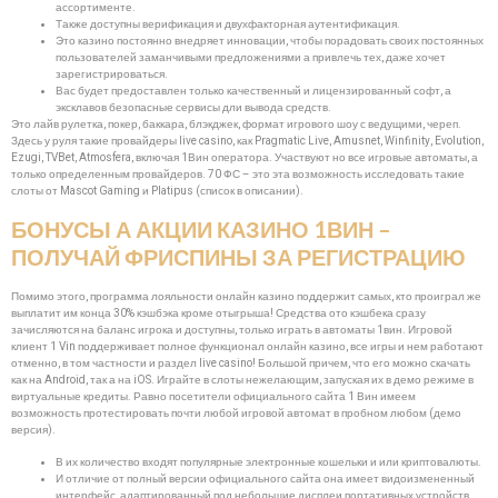
ассортименте.
Также доступны верификация и двухфакторная аутентификация.
Это казино постоянно внедряет инновации, чтобы порадовать своих постоянных
пользователей заманчивыми предложениями а привлечь тех, даже хочет
зарегистрироваться.
Вас будет предоставлен только качественный и лицензированный софт, а
эксклавов безопасные сервисы дли вывода средств.
Это лайв рулетка, покер, баккара, блэкджек, формат игрового шоу с ведущими, череп.
Здесь у руля такие провайдеры live casino, как Pragmatic Live, Amusnet, Winfinity, Evolution,
Ezugi, TVBet, Atmosfera, включая 1Вин оператора. Участвуют но все игровые автоматы, а
только определенным провайдеров. 70 ФС – это эта возможность исследовать такие
слоты от Mascot Gaming и Platipus (список в описании).
БОНУСЫ А АКЦИИ КАЗИНО 1ВИН –
ПОЛУЧАЙ ФРИСПИНЫ ЗА РЕГИСТРАЦИЮ
Помимо этого, программа лояльности онлайн казино поддержит самых, кто проиграл же
выплатит им конца 30% кэшбэка кроме отыгрыша! Средства ото кэшбека сразу
зачисляются на баланс игрока и доступны, только играть в автоматы 1вин. Игровой
клиент 1 Vin поддерживает полное функционал онлайн казино, все игры и нем работают
отменно, в том частности и раздел live casino! Большой причем, что его можно скачать
как на Android, так а на iOS. Играйте в слоты нежелающим, запуская их в демо режиме в
виртуальные кредиты. Равно посетители официального сайта 1 Вин имеем
возможность протестировать почти любой игровой автомат в пробном любом (демо
версия).
В их количество входят популярные электронные кошельки и или криптовалюты.
И отличие от полный версии официального сайта она имеет видоизмененный
интерфейс, адаптированный под небольшие дисплеи портативных устройств.