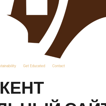
tainability
Get Educated
Contact
 КЕНТ